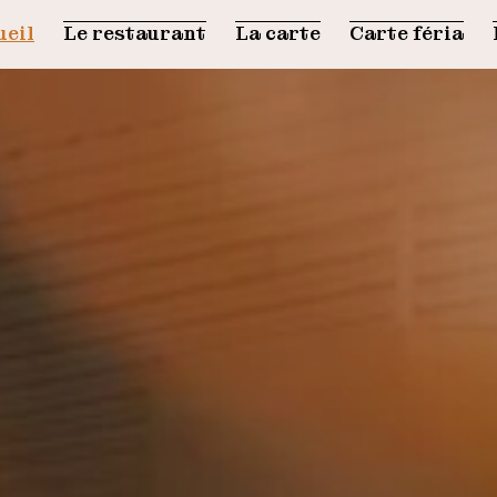
ueil
Le restaurant
La carte
Carte féria