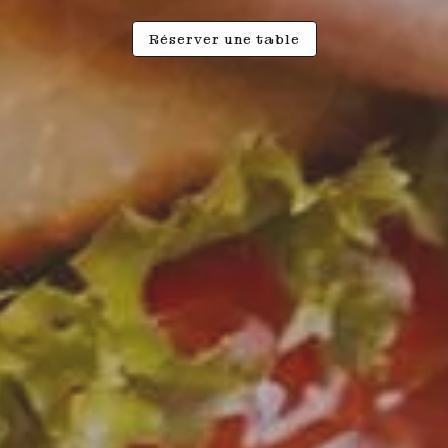
Réserver une table
Réserver une table